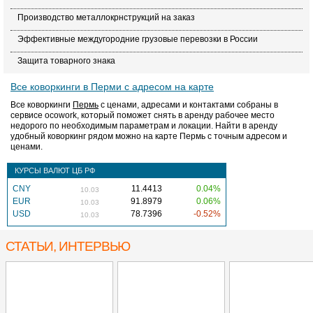
Производство металлокрнструкций на заказ
Эффективные междугородние грузовые перевозки в России
Защита товарного знака
Все коворкинги в Перми с адресом на карте
Все коворкинги
Пермь
с ценами, адресами и контактами собраны в
сервисе ocowork, который поможет снять в аренду рабочее место
недорого по необходимым параметрам и локации. Найти в аренду
удобный коворкинг рядом можно на карте Пермь с точным адресом и
ценами.
КУРСЫ ВАЛЮТ ЦБ РФ
CNY
11.4413
0.04%
10.03
EUR
91.8979
0.06%
10.03
USD
78.7396
-0.52%
10.03
СТАТЬИ, ИНТЕРВЬЮ