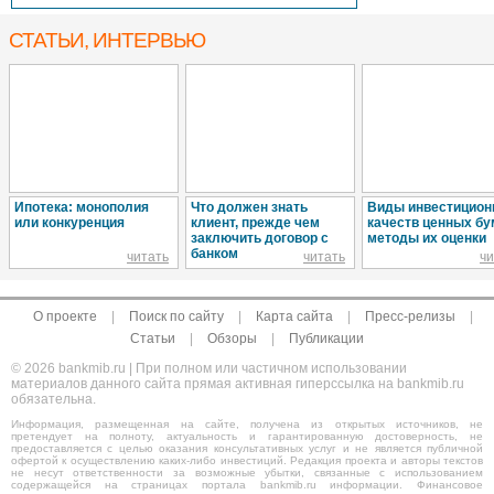
СТАТЬИ, ИНТЕРВЬЮ
Ипотека: монополия
Что должен знать
Виды инвестицио
или конкуренция
клиент, прежде чем
качеств ценных бу
заключить договор с
методы их оценки
банком
читать
читать
чи
О проекте
|
Поиск по сайту
|
Карта сайта
|
Пресс-релизы
|
Статьи
|
Обзоры
|
Публикации
© 2026 bankmib.ru | При полном или частичном использовании
материалов данного сайта прямая активная гиперссылка на bankmib.ru
обязательна.
Информация, размещенная на сайте, получена из открытых источников, не
претендует на полноту, актуальность и гарантированную достоверность, не
предоставляется с целью оказания консультативных услуг и не является публичной
офертой к осуществлению каких-либо инвестиций. Редакция проекта и авторы текстов
не несут ответственности за возможные убытки, связанные с использованием
содержащейся на страницах портала bankmib.ru информации. Финансовое