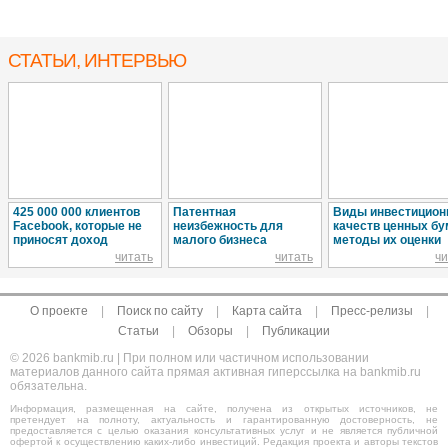
СТАТЬИ, ИНТЕРВЬЮ
425 000 000 клиентов
Патентная
Виды инвестицио
Facebook, которые не
неизбежность для
качеств ценных бу
приносят доход
малого бизнеса
методы их оценки
читать
читать
чи
О проекте
|
Поиск по сайту
|
Карта сайта
|
Пресс-релизы
|
Статьи
|
Обзоры
|
Публикации
© 2026 bankmib.ru | При полном или частичном использовании
материалов данного сайта прямая активная гиперссылка на bankmib.ru
обязательна.
Информация, размещенная на сайте, получена из открытых источников, не
претендует на полноту, актуальность и гарантированную достоверность, не
предоставляется с целью оказания консультативных услуг и не является публичной
офертой к осуществлению каких-либо инвестиций. Редакция проекта и авторы текстов