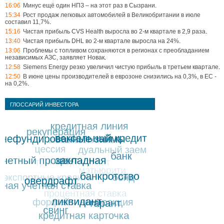
16:06
Минус ещё один НПЗ – на этот раз в Сызрани
.
15:34
Рост продаж легковых автомобилей в Великобритании в июле
составил 11,7%
.
15:16
Чистая прибыль CVS Health выросла во 2-м квартале в 2,9 раза
.
13:40
Чистая прибыль DHL во 2-м квартале выросла на 24%
.
13:06
Проблемы с топливом сохраняются в регионах с преобладанием
независимых АЗС, заявляет Новак
.
12:58
Siemens Energy резко увеличил чистую прибыль в третьем квартале
.
12:50
В июне цены производителей в еврозоне снизились на 0,3%, в ЕС -
на 0,2%
.
ГЛОССАРИЙ ИНВЕСТОРА