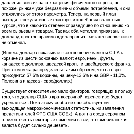
давление вниз из-за сокращения физического спроса, но,
похоже, рынкам уже безразличны объемы потребления, и они
отвязались от этого параметра. Теперь на первый план
выходят спекулятивные факторы и колебания валютных
курсов, что в какой-то степени справедливо по отношению ко
всем сырьевым товарам. Так как оба металла привязаны к
доллару, простое правило «доллар вниз - металл вверх» никто
не отменял.
(Индекс доллара показывает соотношение валюты США к
корзине из шести основных валют: евро, иены, фунта,
канадского доллара, шведской кроны и швейцарского франка.
При этом веса распределены таким образом, что на евро
приходится 57,6% корзины, на иену-13,6% и на GBP - 11,9%.
Половина индекса - евро/доллар.)
Существует относительно мало факторов, говорящих в пользу
того, что доллар США в краткосрочной перспективе будет
укрепляться. Пока этому особо не способствует ни
выходящая макроэкономическая статистика, ни заявления
представителей ФРС США CQEx). А вот на среднесрочном
горизонте есть некоторые сомнения в том, что американская
валюта будет сильно дешеветь.