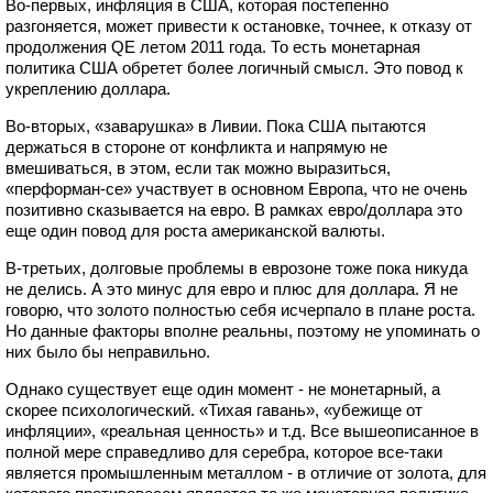
Во-первых, инфляция в США, которая постепенно
разгоняется, может привести к остановке, точнее, к отказу от
продолжения QE летом 2011 года. То есть монетарная
политика США обретет более логичный смысл. Это повод к
укреплению доллара.
Во-вторых, «заварушка» в Ливии. Пока США пытаются
держаться в стороне от конфликта и напрямую не
вмешиваться, в этом, если так можно выразиться,
«перформан-се» участвует в основном Европа, что не очень
позитивно сказывается на евро. В рамках евро/доллара это
еще один повод для роста американской валюты.
В-третьих, долговые проблемы в еврозоне тоже пока никуда
не делись. А это минус для евро и плюс для доллара. Я не
говорю, что золото полностью себя исчерпало в плане роста.
Но данные факторы вполне реальны, поэтому не упоминать о
них было бы неправильно.
Однако существует еще один момент - не монетарный, а
скорее психологический. «Тихая гавань», «убежище от
инфляции», «реальная ценность» и т.д. Все вышеописанное в
полной мере справедливо для серебра, которое все-таки
является промышленным металлом - в отличие от золота, для