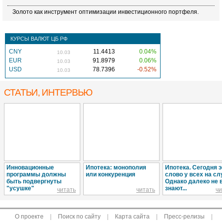
Золото как инструмент оптимизации инвестиционного портфеля.
КУРСЫ ВАЛЮТ ЦБ РФ
CNY
11.4413
0.04%
10.03
EUR
91.8979
0.06%
10.03
USD
78.7396
-0.52%
10.03
СТАТЬИ, ИНТЕРВЬЮ
Инновационные
Ипотека: монополия
Ипотека. Сегодня 
программы должны
или конкуренция
слово у всех на сл
быть подвергнуты
Однако далеко не 
"усушке"
знают...
читать
читать
чи
О проекте
|
Поиск по сайту
|
Карта сайта
|
Пресс-релизы
|