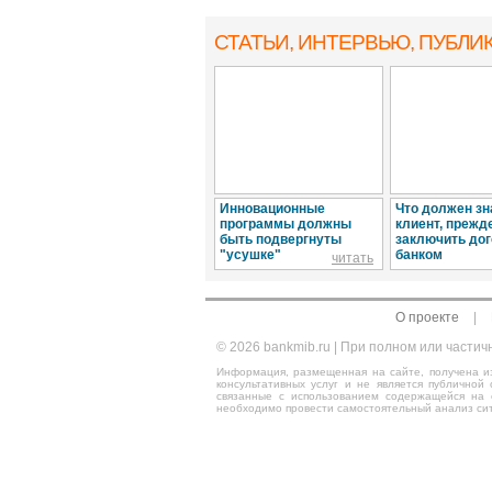
СТАТЬИ, ИНТЕРВЬЮ
, ПУБЛИ
Инновационные
Что должен зн
программы должны
клиент, прежд
быть подвергнуты
заключить дог
"усушке"
банком
читать
О проекте
|
© 2026 bankmib.ru | При полном или части
Информация, размещенная на сайте, получена из
консультативных услуг и не является публичной
связанные с использованием содержащейся на 
необходимо провести самостоятельный анализ сит