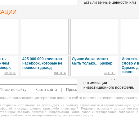
Есть ли вечные ценности или
имеет ли смысл
КАЦИИ
инвестировать в золото,
серебро, платину и
платиноиды?
Модели ипотечного
кредитования и перспективы
их применения.
Зарубежная недвижимость.
Домик у моря.
ать
425 000 000 клиентов
Лучше банка может
Ипотека.
е чем
Facebook, которые не
быть только… брокер!
слово у в
Инфляция или укрепление
овор с
приносят доход
Однако д
рубля: какое из зол меньше?
знают...
читать
читать
читать
Золото как инструмент
оптимизации
инвестиционного портфеля.
Поиск по сайту
|
Карта сайта
|
Пресс-релизы
|
Статьи
|
Обзоры
чном использовании материалов данного сайта прямая активная гиперссылка н
 открытых источников, не претендует на полноту, актуальность и гарантированную дост
 офертой к осуществлению каких-либо инвестиций. Редакция проекта и авторы текстов
страницах портала bankmib.ru информации. Финансовое инвестирование сопряжено с
уации и объектов инвестирования перед вложением средств.