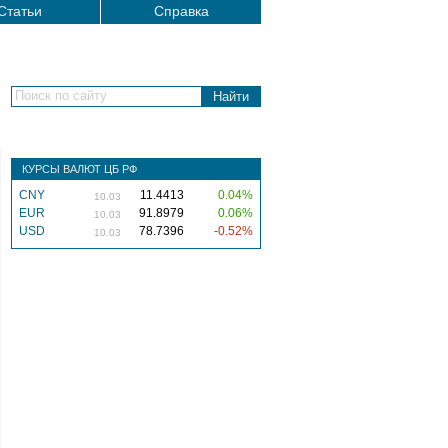
Статьи
Справка
Поиск по сайту
КУРСЫ ВАЛЮТ ЦБ РФ
CNY
11.4413
0.04%
10.03
EUR
91.8979
0.06%
10.03
USD
78.7396
-0.52%
10.03