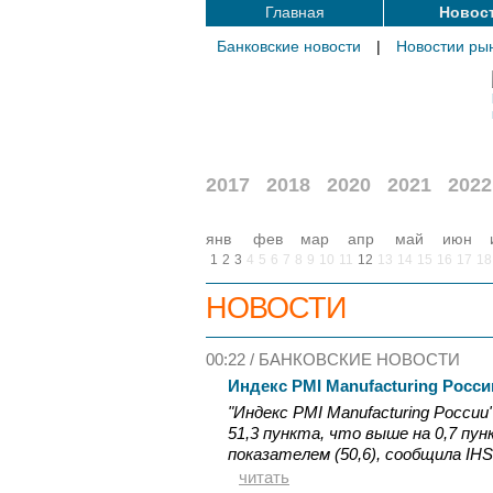
Главная
Новос
Банковские новости
|
Новостии ры
2017
2018
2020
2021
2022
янв
фев
мар
апр
май
июн
1
2
3
4
5
6
7
8
9
10
11
12
13
14
15
16
17
18
НОВОСТИ
00:22 /
БАНКОВСКИЕ НОВОСТИ
Индекс PMI Manufacturing Росси
"Индекс PMI Manufacturing России
51,3 пункта, что выше на 0,7 пу
показателем (50,6), сообщила IHS M
читать