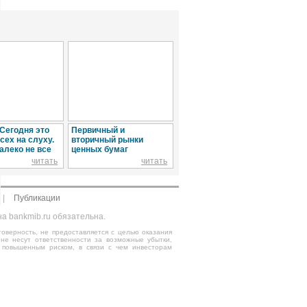
 Сегодня это
Первичный и
Виды инвестиционных
Ипо
сех на слуху.
вторичный рынки
качеств ценных бумаг и
или
алеко не все
ценных бумаг
методы их оценки
читать
читать
читать
|
Публикации
а bankmib.ru обязательна.
оверность, не предоставляется с целью оказания
 не несут ответственности за возможные убытки,
 повышенным риском, в связи с чем инвесторам