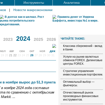
ти
Инструменты
Аналитика
нков
|
Новости макроэкономики
В долгах как в шелках. Рост
Правила денег от Уоррена
рынка потребительского
Баффета, инвестора №1 в мире.
кредитования.
2024
2023
2025
2026
ЧИТАЙТЕ ТАКЖЕ:
Классика сбережений - вклад
в банке.
июл
авг
сен
окт
ноя
дек
19
20
21
22
23
24
25
26
27
28
29
30
31
Услуги на рынке валютных
обменов FOREX. Дилинговые
центры FOREX.
Стратегии управления
инвестиционным портфелем.
и в ноябре вырос до 51,3 пункта
Оптимальный выбор —
фьючерсы.
" в ноябре 2024 года составил
нкта по сравнению с октябрьским
Отечественный рынок
производных финансовых
arkit. ...
инструментов.