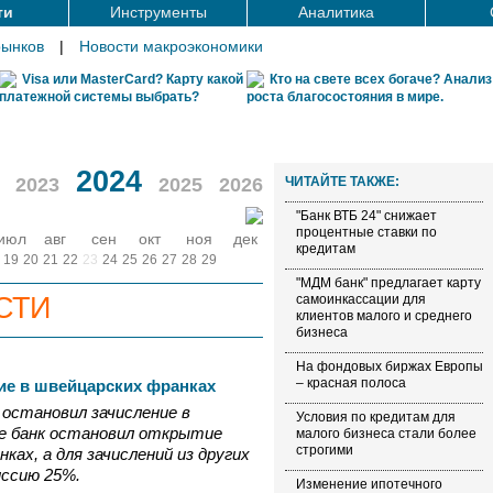
ти
Инструменты
Аналитика
рынков
|
Новости макроэкономики
Visa или MasterCard? Карту какой
Кто на свете всех богаче? Анализ
платежной системы выбрать?
роста благосостояния в мире.
2024
2023
2025
2026
ЧИТАЙТЕ ТАКЖЕ:
"Банк ВТБ 24" снижает
процентные ставки по
июл
авг
сен
окт
ноя
дек
кредитам
19
20
21
22
23
24
25
26
27
28
29
"МДМ банк" предлагает карту
СТИ
самоинкассации для
клиентов малого и среднего
бизнеса
На фондовых биржах Европы
– красная полоса
ие в швейцарских франках
а остановил зачисление в
Условия по кредитам для
ре банк остановил открытие
малого бизнеса стали более
строгими
ках, а для зачислений из других
иссию 25%.
Изменение ипотечного