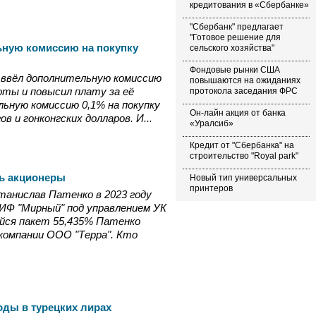
кредитования в «Сбербанке»
"Сбербанк" предлагает
"Готовое решение для
ьную комиссию на покупку
сельского хозяйства"
Фондовые рынки США
да ввёл дополнительную комиссию
повышаются на ожиданиях
юты и повысил плату за её
протокола заседания ФРС
льную комиссию 0,1% на покупку
Он-лайн акция от банка
в и гонконгских долларов. И...
«Уралсиб»
Кредит от "Сбербанка" на
строительство "Royal park"
ь акционеры
Новый тип универсальных
принтеров
танислав Патенко в 2023 году
ИФ "Мирный" под управлением УК
йся пакет 55,435% Патенко
 компании ООО "Терра". Кто
оды в турецких лирах