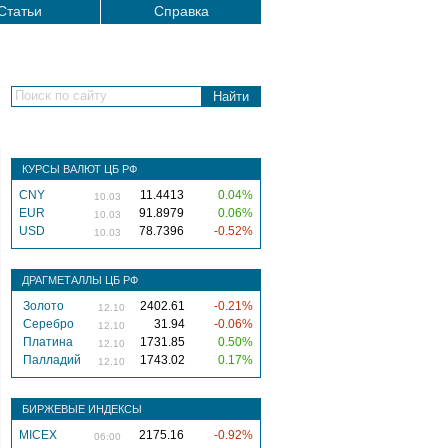
Статьи
Справка
Поиск по сайту
КУРСЫ ВАЛЮТ ЦБ РФ
CNY
11.4413
0.04%
10.03
EUR
91.8979
0.06%
10.03
USD
78.7396
-0.52%
10.03
ДРАГМЕТАЛЛЫ ЦБ РФ
Золото
2402.61
-0.21%
12.10
Серебро
31.94
-0.06%
12.10
Платина
1731.85
0.50%
12.10
Палладий
1743.02
0.17%
12.10
БИРЖЕВЫЕ ИНДЕКСЫ
MICEX
2175.16
-0.92%
06:00