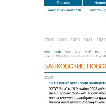
Главная
Новос
Банковские новости
|
Новостии 
2017
2018
2020
2021
2022
янв
фев
мар
апр
май
июн
1
2
3
4
5
6
7
8
9
10
11
12
13
14
15
16
17
18
БАНКОВСКИЕ НОВО
19:50
"ОТП банк" остановил зачислен
"ОТП банк" с 18 декабря 2023 год
швейцарских франках. В сентяб
новых счетов в швейцарских фран
банков ввёл заградительную ком