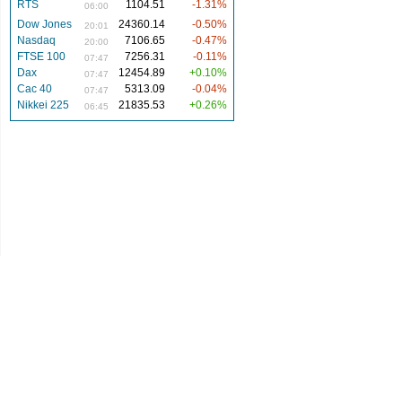
RTS
1104.51
-1.31%
06:00
Dow Jones
24360.14
-0.50%
20:01
Nasdaq
7106.65
-0.47%
20:00
FTSE 100
7256.31
-0.11%
07:47
Dax
12454.89
+0.10%
07:47
Cac 40
5313.09
-0.04%
07:47
Nikkei 225
21835.53
+0.26%
06:45