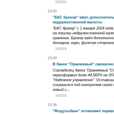
читать
19:49
"БКС брокер" ввёл дополнител
недружественной валюты
"БКС брокер" с 1 января 2024 го
на покупку недружественной вал
хранение. Брокер ввёл дополните
долларов, евро, фунтов стерлинго
читать
19:49
В банке "Оранжевый" сменилис
Совладелец банка "Оранжевый "С
переоформил долю 44,565% на ЗП
"Надежное управление". Оставши
сохранился под контролем своей
новый с...
читать
19:36
"Модульбанк" остановил перев