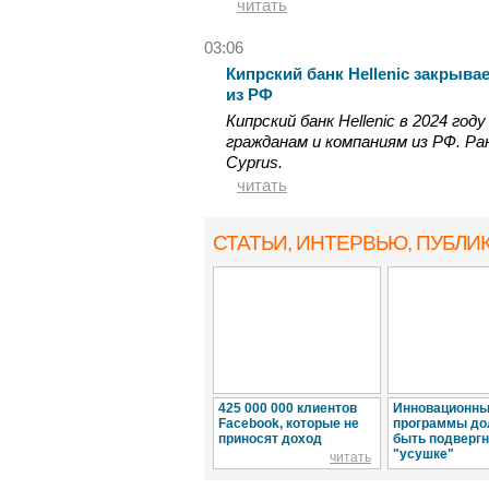
читать
03:06
Кипрский банк Hellenic закрыва
из РФ
Кипрский банк Hellenic в 2024 го
гражданам и компаниям из РФ. Ра
Cyprus.
читать
СТАТЬИ, ИНТЕРВЬЮ
, ПУБЛИ
425 000 000 клиентов
Инновационн
Facebook, которые не
программы д
приносят доход
быть подверг
"усушке"
читать