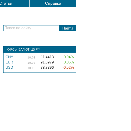
Статьи
Справка
Поиск по сайту
КУРСЫ ВАЛЮТ ЦБ РФ
CNY
11.4413
0.04%
10.03
EUR
91.8979
0.06%
10.03
USD
78.7396
-0.52%
10.03