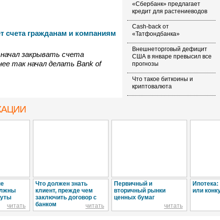
«Сбербанк» предлагает
кредит для растениеводов
Cash-back от
ет счета гражданам и компаниям
«Татфондбанка»
Внешнеторговый дефицит
ду начал закрывать счета
США в январе превысил все
нее так начал делать Bank of
прогнозы
Что такое биткоины и
криптовалюта
Новая акция от банка «Хоум
КАЦИИ
кредит»
ые
Что должен знать
Первичный и
Ипотека:
олжны
клиент, прежде чем
вторичный рынки
или конк
нуты
заключить договор с
ценных бумаг
банком
читать
читать
читать