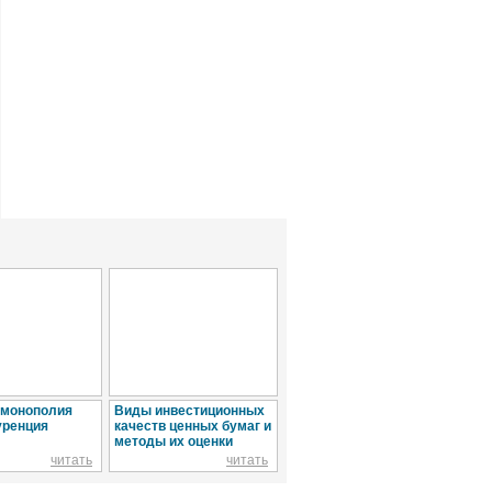
 монополия
Виды инвестиционных
Ипотека. Сегодня это
Луч
уренция
качеств ценных бумаг и
слово у всех на слуху.
быт
методы их оценки
Однако далеко не все
знают...
читать
читать
читать