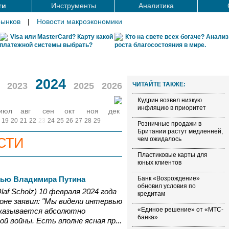
ти
Инструменты
Аналитика
рынков
|
Новости макроэкономики
Visa или MasterCard? Карту какой
Кто на свете всех богаче? Анализ
платежной системы выбрать?
роста благосостояния в мире.
2024
2023
2025
2026
ЧИТАЙТЕ ТАКЖЕ:
Кудрин возвел низкую
инфляцию в приоритет
июл
авг
сен
окт
ноя
дек
19
20
21
22
23
24
25
26
27
28
29
Розничные продажи в
Британии растут медленней,
СТИ
чем ожидалось
Пластиковые карты для
юных клиентов
вью Владимира Путина
Банк «Возрождение»
обновил условия по
af Scholz) 10 февраля 2024 года
кредитам
оне заявил: "Мы видели интервью
«Единое решение» от «МТС-
ссказывается абсолютно
банка»
й войны. Есть вполне ясная пр...