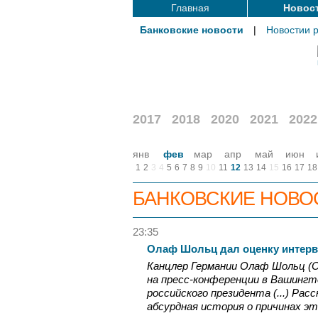
Главная
Новос
Банковские новости
|
Новостии 
2017
2018
2020
2021
2022
янв
фев
мар
апр
май
июн
1
2
3
4
5
6
7
8
9
10
11
12
13
14
15
16
17
18
БАНКОВСКИЕ НОВО
23:35
Олаф Шольц дал оценку интер
Канцлер Германии Олаф Шольц (Ol
на пресс-конференции в Вашингт
российского президента (...) Ра
абсурдная история о причинах это