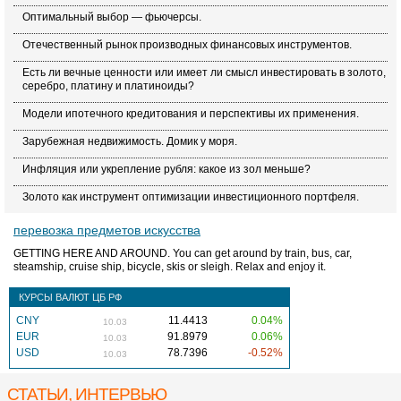
Оптимальный выбор — фьючерсы.
Отечественный рынок производных финансовых инструментов.
Есть ли вечные ценности или имеет ли смысл инвестировать в золото,
серебро, платину и платиноиды?
Модели ипотечного кредитования и перспективы их применения.
Зарубежная недвижимость. Домик у моря.
Инфляция или укрепление рубля: какое из зол меньше?
Золото как инструмент оптимизации инвестиционного портфеля.
перевозка предметов искусства
GETTING HERE AND AROUND. You can get around by train, bus, car,
steamship, cruise ship, bicycle, skis or sleigh. Relax and enjoy it.
КУРСЫ ВАЛЮТ ЦБ РФ
CNY
11.4413
0.04%
10.03
EUR
91.8979
0.06%
10.03
USD
78.7396
-0.52%
10.03
СТАТЬИ, ИНТЕРВЬЮ