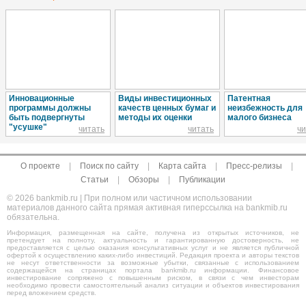
Инновационные
Виды инвестиционных
Патентная
программы должны
качеств ценных бумаг и
неизбежность для
быть подвергнуты
методы их оценки
малого бизнеса
"усушке"
читать
читать
чи
О проекте
|
Поиск по сайту
|
Карта сайта
|
Пресс-релизы
|
Статьи
|
Обзоры
|
Публикации
© 2026 bankmib.ru | При полном или частичном использовании
материалов данного сайта прямая активная гиперссылка на bankmib.ru
обязательна.
Информация, размещенная на сайте, получена из открытых источников, не
претендует на полноту, актуальность и гарантированную достоверность, не
предоставляется с целью оказания консультативных услуг и не является публичной
офертой к осуществлению каких-либо инвестиций. Редакция проекта и авторы текстов
не несут ответственности за возможные убытки, связанные с использованием
содержащейся на страницах портала bankmib.ru информации. Финансовое
инвестирование сопряжено с повышенным риском, в связи с чем инвесторам
необходимо провести самостоятельный анализ ситуации и объектов инвестирования
перед вложением средств.