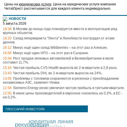
Цены на
юридические услуги
. Цена на юридические услуги компании
ЧитаЮрист рассчитывается для каждого клиента индивидуально.
НОВОСТИ
5 августа 2026
18:38
В Москве до конца года планируется ввести в эксплуатацию ряд
крупных объектов
.
16:20
Склад гипермаркета "Лента" в Ленобласти пострадал от атаки
дронов
.
16:12
Минус ещё один склад Wildberries – на этот раз в Алексин
.
16:06
Минус ещё один НПЗ – на этот раз в Сызрани
.
15:34
Рост продаж легковых автомобилей в Великобритании в июле
составил 11,7%
.
15:16
Чистая прибыль CVS Health выросла во 2-м квартале в 2,9 раза
.
13:40
Чистая прибыль DHL во 2-м квартале выросла на 24%
.
13:06
Проблемы с топливом сохраняются в регионах с преобладанием
независимых АЗС, заявляет Новак
.
12:58
Siemens Energy резко увеличил чистую прибыль в третьем квартале
.
12:50
В июне цены производителей в еврозоне снизились на 0,3%, в ЕС -
на 0,2%
.
ГЛОССАРИЙ ИНВЕСТОРА