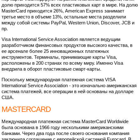
долю приходится 57% всех пластиковых карт в мире. На долю
MasterCard приходится 26%, American Express занимает
третье место в объеме 13%, остальные места разделили
между собой системы PayPal, Western Union, Discover, JCB и
пр.
Visa International Service Association является ведущим
разработчиком финансовых продуктов высокого качества, в
ее арсенале более 25 инновационных платежных
инструментов. Терминалы, принимающие карты Visa,
расположены в 200 странах по всему миру. Именно Visa
внедрила в оборот пластиковые смарт-карты.
Поскольку международная платежная система VISA
International Service Association - это изначально американская
система платежей, все операции в ней основаны на долларе
США.
MASTERCARD
Международная платежная система MasterCard Worldwide
была основана в 1966 году несколькими американскими
банками. Через два года после своего основания компания
заключила соглашение с европейской системой Eurocard. В