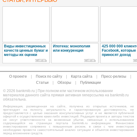
Виды инвестиционных
Ипотека: монополия
425 000 000 клиент
качеств ценных бумаг и
или конкуренция
Facebook, которые
методы их оценки
приносят доход
читать
читать
чи
О проекте
|
Поиск по сайту
|
Карта сайта
|
Пресс-релизы
|
Статьи
|
Обзоры
|
Публикации
© 2026 bankmib.ru | При полном или частичном использовании
материалов данного сайта прямая активная гиперссылка на bankmib.ru
обязательна.
Информация, размещенная на сайте, получена из открытых источников, не
претендует на полноту, актуальность и гарантированную достоверность, не
предоставляется с целью оказания консультативных услуг и не является публичной
офертой к осуществлению каких-либо инвестиций. Редакция проекта и авторы текстов
не несут ответственности за возможные убытки, связанные с использованием
содержащейся на страницах портала bankmib.ru информации. Финансовое
инвестирование сопряжено с повышенным риском, в связи с чем инвесторам
необходимо провести самостоятельный анализ ситуации и объектов инвестирования
перед вложением средств.