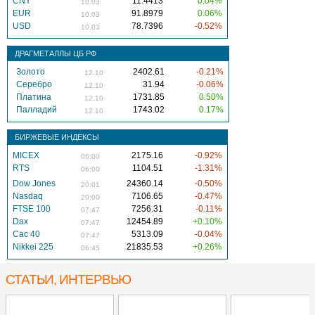
CNY
11.4413
0.04%
10.03
EUR
91.8979
0.06%
10.03
USD
78.7396
-0.52%
10.03
ДРАГМЕТАЛЛЫ ЦБ РФ
Золото
2402.61
-0.21%
12.10
Серебро
31.94
-0.06%
12.10
Платина
1731.85
0.50%
12.10
Палладий
1743.02
0.17%
12.10
БИРЖЕВЫЕ ИНДЕКСЫ
MICEX
2175.16
-0.92%
06:00
RTS
1104.51
-1.31%
06:00
Dow Jones
24360.14
-0.50%
20:01
Nasdaq
7106.65
-0.47%
20:00
FTSE 100
7256.31
-0.11%
07:47
Dax
12454.89
+0.10%
07:47
Cac 40
5313.09
-0.04%
07:47
Nikkei 225
21835.53
+0.26%
06:45
СТАТЬИ, ИНТЕРВЬЮ