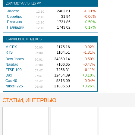
ДРАГМЕТАЛЛЫ ЦБ РФ
Золото
2402.61
-0.21%
12.10
Серебро
31.94
-0.06%
12.10
Платина
1731.85
0.50%
12.10
Палладий
1743.02
0.17%
12.10
БИРЖЕВЫЕ ИНДЕКСЫ
MICEX
2175.16
-0.92%
06:00
RTS
1104.51
-1.31%
06:00
Dow Jones
24360.14
-0.50%
20:01
Nasdaq
7106.65
-0.47%
20:00
FTSE 100
7256.31
-0.11%
07:47
Dax
12454.89
+0.10%
07:47
Cac 40
5313.09
-0.04%
07:47
Nikkei 225
21835.53
+0.26%
06:45
СТАТЬИ, ИНТЕРВЬЮ