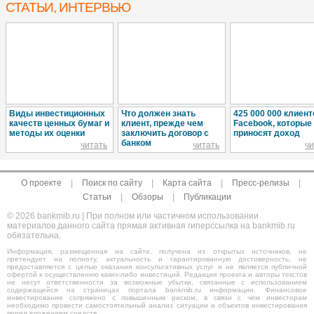
СТАТЬИ, ИНТЕРВЬЮ
Виды инвестиционных
Что должен знать
425 000 000 клиент
качеств ценных бумаг и
клиент, прежде чем
Facebook, которые
методы их оценки
заключить договор с
приносят доход
банком
читать
читать
чи
О проекте
|
Поиск по сайту
|
Карта сайта
|
Пресс-релизы
|
Статьи
|
Обзоры
|
Публикации
© 2026 bankmib.ru | При полном или частичном использовании
материалов данного сайта прямая активная гиперссылка на bankmib.ru
обязательна.
Информация, размещенная на сайте, получена из открытых источников, не
претендует на полноту, актуальность и гарантированную достоверность, не
предоставляется с целью оказания консультативных услуг и не является публичной
офертой к осуществлению каких-либо инвестиций. Редакция проекта и авторы текстов
не несут ответственности за возможные убытки, связанные с использованием
содержащейся на страницах портала bankmib.ru информации. Финансовое
инвестирование сопряжено с повышенным риском, в связи с чем инвесторам
необходимо провести самостоятельный анализ ситуации и объектов инвестирования
перед вложением средств.