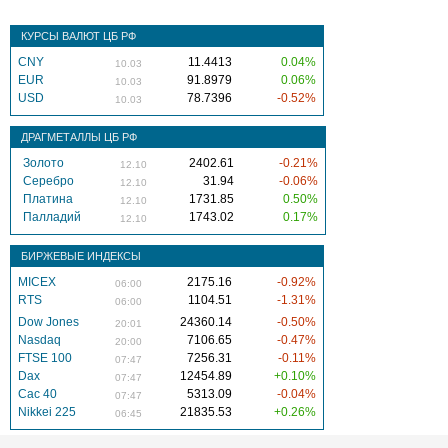
КУРСЫ ВАЛЮТ ЦБ РФ
CNY
11.4413
0.04%
10.03
EUR
91.8979
0.06%
10.03
USD
78.7396
-0.52%
10.03
ДРАГМЕТАЛЛЫ ЦБ РФ
Золото
2402.61
-0.21%
12.10
Серебро
31.94
-0.06%
12.10
Платина
1731.85
0.50%
12.10
Палладий
1743.02
0.17%
12.10
БИРЖЕВЫЕ ИНДЕКСЫ
MICEX
2175.16
-0.92%
06:00
RTS
1104.51
-1.31%
06:00
Dow Jones
24360.14
-0.50%
20:01
Nasdaq
7106.65
-0.47%
20:00
FTSE 100
7256.31
-0.11%
07:47
Dax
12454.89
+0.10%
07:47
Cac 40
5313.09
-0.04%
07:47
Nikkei 225
21835.53
+0.26%
06:45