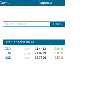
Статьи
Справка
Поиск по сайту
КУРСЫ ВАЛЮТ ЦБ РФ
CNY
11.4413
0.04%
10.03
EUR
91.8979
0.06%
10.03
USD
78.7396
-0.52%
10.03