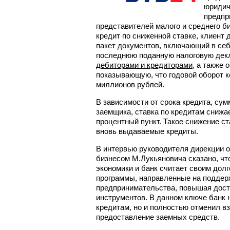
юридич
предпр
представителей малого и среднего би
кредит по сниженной ставке, клиент 
пакет документов, включающий в се
последнюю поданную налоговую дек
дебиторами и кредиторами
, а также
показывающую, что годовой оборот 
миллионов рублей.
В зависимости от срока кредита, су
заемщика, ставка по кредитам снижа
процентный пункт. Такое снижение ст
вновь выдаваемые кредиты.
В интервью руководителя дирекции 
бизнесом М.Лукьяновича сказано, чт
экономики и банк считает своим дол
программы, направленные на поддер
предпринимательства, повышая дос
инструментов. В данном ключе банк н
кредитам, но и полностью отменил в
предоставление заемных средств.