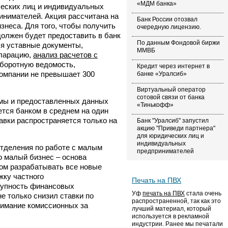
«МДМ банка»
еских лиц и индивидуальных
инимателей. Акция рассчитана на
Банк России отозвал
знеса. Для того, чтобы получить
очередную лицензию.
должен будет предоставить в банк
По данным Фондовой биржи
бя уставные документы,
ММВБ
ларацию,
анализ расчетов с
 оборотную ведомость,
Кредит через интернет в
компании не превышает 300
банке «Уралсиб»
Виртуальный оператор
сотовой связи от банка
ммы и предоставленных данных
«Тинькофф»
ется банком в среднем на один
авки распространяется только на
Банк "Уралсиб" запустил
акцию "Приведи партнера"
для юридических лиц и
индивидуальных
отделения по работе с малым
предпринимателей
о малый бизнес – основа
гом разрабатывать все новые
жку частного
Печать на ПВХ
тупность финансовых
Уф
печать на ПВХ
стала очень
е только снизил ставки по
распространенной, так как это
зимание комиссионных за
лучший материал, который
используется в рекламной
индустрии. Ранее мы печатали