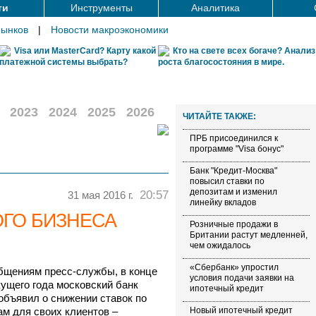
ти
Инструменты
Аналитика
рынков
|
Новости макроэкономики
Visa или MasterCard? Карту какой
Кто на свете всех богаче? Анализ
платежной системы выбрать?
роста благосостояния в мире.
2023
2024
2025
2026
ЧИТАЙТЕ ТАКЖЕ:
ПРБ присоединился к
программе "Visa бонус"
Банк "Кредит-Москва"
повысил ставки по
депозитам и изменил
20:57
31 мая 2016 г.
линейку вкладов
ОГО БИЗНЕСА
Розничные продажи в
Британии растут медленней,
чем ожидалось
«Сбербанк» упростил
бщениям пресс-службы, в конце
условия подачи заявки на
кущего года московский банк
ипотечный кредит
объявил о снижении ставок по
ам для своих клиентов –
Новый ипотечный кредит