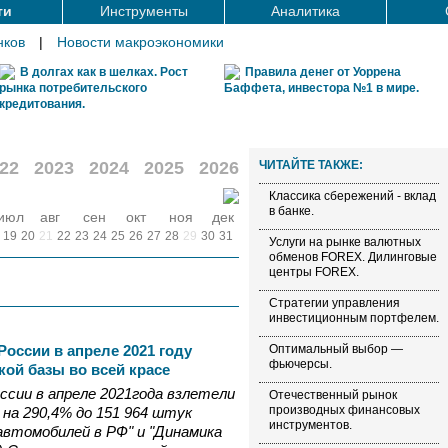
ти
Инструменты
Аналитика
нков
|
Новости макроэкономики
В долгах как в шелках. Рост
Правила денег от Уоррена
рынка потребительского
Баффета, инвестора №1 в мире.
кредитования.
22
2023
2024
2025
2026
ЧИТАЙТЕ ТАКЖЕ:
Классика сбережений - вклад
в банке.
июл
авг
сен
окт
ноя
дек
19
20
21
22
23
24
25
26
27
28
29
30
31
Услуги на рынке валютных
обменов FOREX. Дилинговые
центры FOREX.
Стратегии управления
инвестиционным портфелем.
оссии в апреле 2021 году
Оптимальный выбор —
фьючерсы.
кой базы во всей красе
ссии в апреле 2021года взлетели
Отечественный рынок
производных финансовых
 на 290,4% до 151 964 штук
инструментов.
автомобилей в РФ" и "Динамика