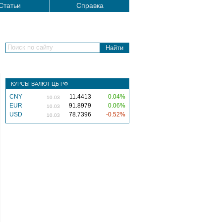
Статьи
Справка
Поиск по сайту
КУРСЫ ВАЛЮТ ЦБ РФ
CNY
11.4413
0.04%
10.03
EUR
91.8979
0.06%
10.03
USD
78.7396
-0.52%
10.03