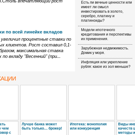
").Столь впечатляющий рост
Есть ли вечные ценности или
имеет ли смысл
инвестировать в золото,
серебро, платину и
платиноиды?
Модели ипотечного
ки по всей линейке вкладов
кредитования и перспективы
а увеличил процентные ставки по
их применения.
ных клиентов. Рост составил 0,1-
Зарубежная недвижимость.
образом, максимальная ставка
Домик у моря.
о вкладу "Весенний" (при...
Инфляция или укрепление
рубля: какое из зол меньше?
Золото как инструмент
КАЦИИ
оптимизации
инвестиционного портфеля.
ать
Лучше банка может
Ипотека: монополия
Виды ин
е чем
быть только… брокер!
или конкуренция
качеств 
овор с
методы и