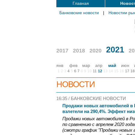
Главная
Новос
Банковские новости
|
Новостии ры
2021
2017
2018
2020
20
янв
фев
мар
апр
май
июн
1
2
3
4
5
6
7
8
9
10
11
12
13
14
15
16
17
18
НОВОСТИ
16:35 /
БАНКОВСКИЕ НОВОСТИ
Продажи новых автомобилей в Р
взлетели на 290,4%. Эффект низ
Продажи новых автомобилей в Ро
по сравнению с апрелем 2020 года
(смотри график "Продажи новых 