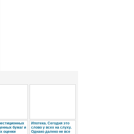
вестиционных
Ипотека. Сегодня это
Патентная
Пер
ценных бумаг и
слово у всех на слуху.
неизбежность для
вто
х оценки
Однако далеко не все
малого бизнеса
цен