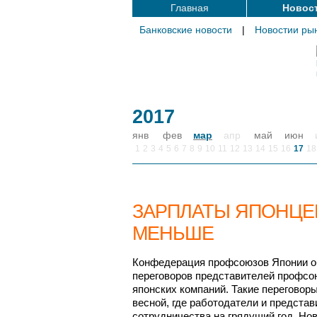
Главная
Новос
Банковские новости
|
Новостии ры
2017
янв
фев
мар
апр
май
июн
1
2
3
4
5
6
7
8
9
10
11
12
13
14
15
16
17
18
ЗАРПЛАТЫ ЯПОНЦЕ
МЕНЬШЕ
Конфедерация профсоюзов Японии о
переговоров представителей профсо
японских компаний. Такие переговор
весной, где работодатели и предста
сотрудничества на грядущий год. Но