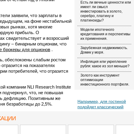
Есть ли вечные ценности или
имеет ли смысл
инвестировать в золото,
ели заявили, что зарплаты в
серебро, платину и
платиноиды?
предыдущем, на фоне нестабильной
вых рынках, хотя многие
Модели ипотечного
ордную прибыль. О
кредитования и перспективы
ах свидетельствует и возросший
их применения.
дингу – бинарным опционам, что
Зарубежная недвижимость.
 брокеры для опционов
.
Домик у моря.
дь, обеспокоены слабым ростом
Инфляция или укрепление
о отразится на показателях
рубля: какое из зол меньше?
рии потребителей, что отразится
Золото как инструмент
оптимизации
инвестиционного портфеля.
 компании NLI Research Institute
 подчеркнул, что, не повышая
ть дефляцию. Позитивным же
Например, для гостиной
ня безработицы до 2,5%.
подойдет классический
вариант раскладного
КАЦИИ
дивана
Например, большой
диван
может использоваться и как