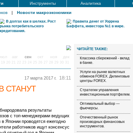
ти
Инструменты
Аналитика
нков
|
Новости макроэкономики
В долгах как в шелках. Рост
Правила денег от Уоррена
рынка потребительского
Баффета, инвестора №1 в мире.
кредитования.
ЧИТАЙТЕ ТАКЖЕ:
июл
авг
сен
окт
ноя
дек
Классика сбережений - вклад
19
20
21
22
23
24
25
26
27
28
29
30
31
в банке.
Услуги на рынке валютных
обменов FOREX. Дилинговые
18:11
17 марта 2017 г.
центры FOREX.
В СТАНУТ
Стратегии управления
инвестиционным портфелем.
Оптимальный выбор —
фьючерсы.
бнародовала результаты
юзов с топ-менеджерами ведущих
Отечественный рынок
ы в Японии проводятся ежегодно
производных финансовых
инструментов.
вители работников ищут консенсус
вый отчетный год в Японии