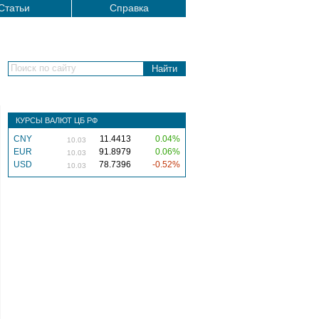
Статьи
Справка
Поиск по сайту
КУРСЫ ВАЛЮТ ЦБ РФ
CNY
11.4413
0.04%
10.03
EUR
91.8979
0.06%
10.03
USD
78.7396
-0.52%
10.03