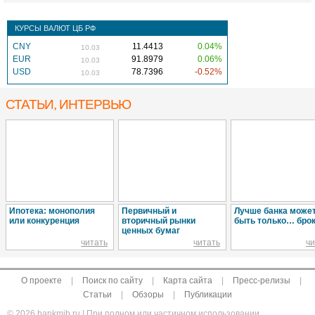
КУРСЫ ВАЛЮТ ЦБ РФ
CNY
11.4413
0.04%
10.03
EUR
91.8979
0.06%
10.03
USD
78.7396
-0.52%
10.03
СТАТЬИ, ИНТЕРВЬЮ
Ипотека: монополия
Первичный и
Лучше банка може
или конкуренция
вторичный рынки
быть только… брок
ценных бумаг
читать
читать
чи
О проекте
|
Поиск по сайту
|
Карта сайта
|
Пресс-релизы
|
Статьи
|
Обзоры
|
Публикации
© 2026 bankmib.ru | При полном или частичном использовании