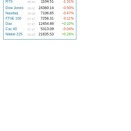
RTS
1104.51
-1.31%
06:00
Dow Jones
24360.14
-0.50%
20:01
Nasdaq
7106.65
-0.47%
20:00
FTSE 100
7256.31
-0.11%
07:47
Dax
12454.89
+0.10%
07:47
Cac 40
5313.09
-0.04%
07:47
Nikkei 225
21835.53
+0.26%
06:45