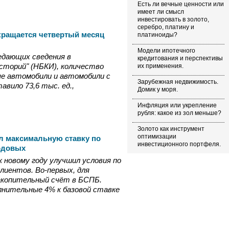
Есть ли вечные ценности или
имеет ли смысл
инвестировать в золото,
серебро, платину и
кращается четвертый месяц
платиноиды?
Модели ипотечного
едающих сведения в
кредитования и перспективы
сторий" (НБКИ), количество
их применения.
е автомобили и автомобили с
Зарубежная недвижимость.
авило 73,6 тыс. ед.,
Домик у моря.
Инфляция или укрепление
рубля: какое из зол меньше?
Золото как инструмент
оптимизации
л максимальную ставку по
инвестиционного портфеля.
годовых
 новому году улучшил условия по
лиентов. Во-первых, для
акопительный счёт в БСПБ.
лнительные 4% к базовой ставке