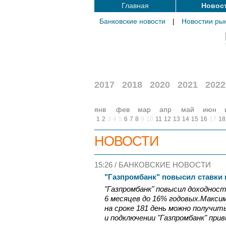
Главная
Новос
Банковские новости
|
Новостии ры
2017
2018
2020
2021
2022
янв
фев
мар
апр
май
июн
1
2
3
4
5
6
7
8
9
10
11
12
13
14
15
16
17
18
НОВОСТИ
15:26 /
БАНКОВСКИЕ НОВОСТИ
"Газпромбанк" повысил ставки 
"Газпромбанк" повысил доходность
6 месяцев до 16% годовых.Макси
на сроке 181 день можно получит
и подключении "Газпромбанк" приви