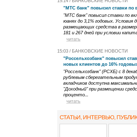
15:14 /
БАНКОВСКИЕ НОВОСТИ
"МТС банк" повысил ставки по 
"МТС банк" повысил ставки по вк
юанях до 3,1% годовых. Условия
размещающих средства в размере
181 и 267 дней при условии капит
читать
15:03 /
БАНКОВСКИЕ НОВОСТИ
"Россельхозбанк" повысил став
новых клиентов до 16% годовы
"Россельхозбанк" (РСХБ) с 8 дека
рублевым сберегательным продук
вкладчиков доступна максимальн
"Доходный" при размещении средс
проценто...
читать
СТАТЬИ, ИНТЕРВЬЮ
, ПУБЛИ