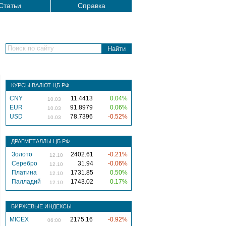
Статьи
Справка
Поиск по сайту
КУРСЫ ВАЛЮТ ЦБ РФ
CNY
11.4413
0.04%
10.03
EUR
91.8979
0.06%
10.03
USD
78.7396
-0.52%
10.03
ДРАГМЕТАЛЛЫ ЦБ РФ
Золото
2402.61
-0.21%
12.10
Серебро
31.94
-0.06%
12.10
Платина
1731.85
0.50%
12.10
Палладий
1743.02
0.17%
12.10
БИРЖЕВЫЕ ИНДЕКСЫ
MICEX
2175.16
-0.92%
06:00