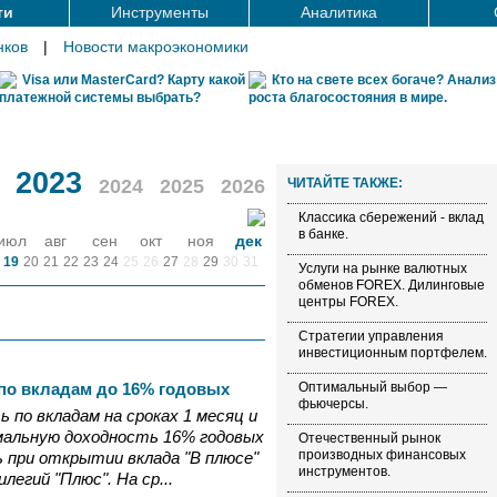
ти
Инструменты
Аналитика
нков
|
Новости макроэкономики
Visa или MasterCard? Карту какой
Кто на свете всех богаче? Анализ
платежной системы выбрать?
роста благосостояния в мире.
2023
2024
2025
2026
ЧИТАЙТЕ ТАКЖЕ:
Классика сбережений - вклад
в банке.
июл
авг
сен
окт
ноя
дек
19
20
21
22
23
24
25
26
27
28
29
30
31
Услуги на рынке валютных
обменов FOREX. Дилинговые
центры FOREX.
Стратегии управления
инвестиционным портфелем.
по вкладам до 16% годовых
Оптимальный выбор —
фьючерсы.
 по вкладам на сроках 1 месяц и
мальную доходность 16% годовых
Отечественный рынок
производных финансовых
ь при открытии вклада "В плюсе"
инструментов.
легий "Плюс". На ср...