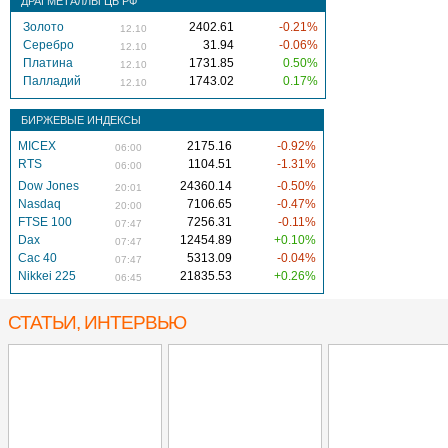
ДРАГМЕТАЛЛЫ ЦБ РФ
Золото
2402.61
-0.21%
12.10
Серебро
31.94
-0.06%
12.10
Платина
1731.85
0.50%
12.10
Палладий
1743.02
0.17%
12.10
БИРЖЕВЫЕ ИНДЕКСЫ
MICEX
2175.16
-0.92%
06:00
RTS
1104.51
-1.31%
06:00
Dow Jones
24360.14
-0.50%
20:01
Nasdaq
7106.65
-0.47%
20:00
FTSE 100
7256.31
-0.11%
07:47
Dax
12454.89
+0.10%
07:47
Cac 40
5313.09
-0.04%
07:47
Nikkei 225
21835.53
+0.26%
06:45
СТАТЬИ, ИНТЕРВЬЮ