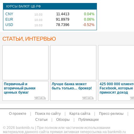
КУРСЫ ВАЛЮТ ЦБ РФ
CNY
11.4413
0.04%
10.03
EUR
91.8979
0.06%
10.03
USD
78.7396
-0.52%
10.03
СТАТЬИ, ИНТЕРВЬЮ
Первичный и
Лучше банка может
425 000 000 клиент
вторичный рынки
быть только… брокер!
Facebook, которые
ценных бумаг
приносят доход
читать
читать
чи
О проекте
|
Поиск по сайту
|
Карта сайта
|
Пресс-релизы
|
Статьи
|
Обзоры
|
Публикации
© 2026 bankmib.ru | При полном или частичном использовании
материалов данного сайта прямая активная гиперссылка на bankmib.ru