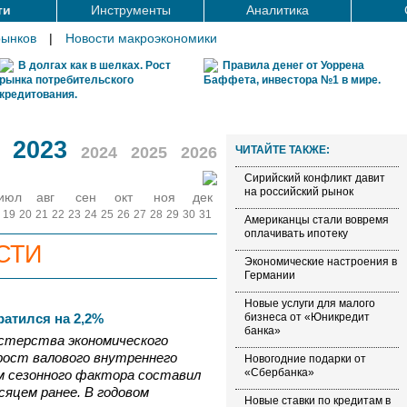
ти
Инструменты
Аналитика
рынков
|
Новости макроэкономики
В долгах как в шелках. Рост
Правила денег от Уоррена
рынка потребительского
Баффета, инвестора №1 в мире.
кредитования.
2023
2024
2025
2026
ЧИТАЙТЕ ТАКЖЕ:
Сирийский конфликт давит
на российский рынок
июл
авг
сен
окт
ноя
дек
19
20
21
22
23
24
25
26
27
28
29
30
31
Американцы стали вовремя
оплачивать ипотеку
СТИ
Экономические настроения в
Германии
Новые услуги для малого
ратился на 2,2%
бизнеса от «Юникредит
банка»
истерства экономического
 рост валового внутреннего
Новогодние подарки от
«Сбербанка»
м сезонного фактора составил
есяцем ранее. В годовом
Новые ставки по кредитам в