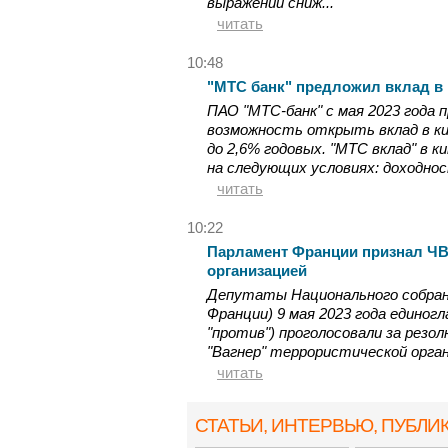
выражении сниж...
читать
10:48
"МТС банк" предложил вклад в
ПАО "МТС-банк" с мая 2023 года
возможность открыть вклад в к
до 2,6% годовых. "МТС вклад" в
на следующих условиях: доходность
читать
10:22
Парламент Франции признал ЧВ
организацией
Депутаты Национального собран
Франции) 9 мая 2023 года единогла
"против") проголосовали за резо
"Вагнер" террористической орган
читать
СТАТЬИ, ИНТЕРВЬЮ
, ПУБЛИ