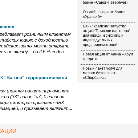
банке «Санкт-Петербург».
Он-лайн акция от банка
«Уралсиб»
 юанях
Банк "Уралсиб" запустил
акцию "Приведи партнера"
 предлагает розничным клиентам
для юридических лиц и
итайских юанях с доходностью
индивидуальных
предпринимателей
 китайских юанях можно открыть
 по вкладу – до 2,6 % годов...
Новая акция от банка «Хоум
кредит»
Новый пакет услуг для
малого бизнеса от
К "Вагнер" террористической
«Сбербанка»
ия (нижняя палата парламента
сно (331 голос "за", 0 голосов
люцию, которая признаёт ЧВК
изацией, и призывает включит...
КАЦИИ