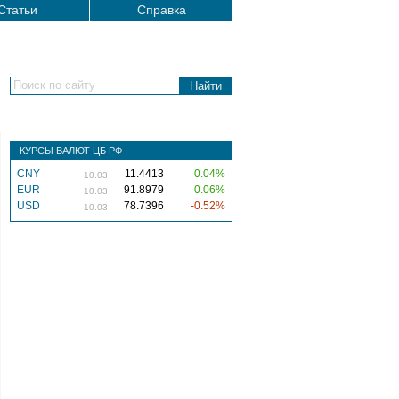
Статьи
Справка
Поиск по сайту
КУРСЫ ВАЛЮТ ЦБ РФ
CNY
11.4413
0.04%
10.03
EUR
91.8979
0.06%
10.03
USD
78.7396
-0.52%
10.03