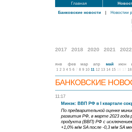
Главная
Новос
Банковские новости
|
Новостии 
2017
2018
2020
2021
2022
янв
фев
мар
апр
май
июн
1
2
3
4
5
6
7
8
9
10
11
12
13
14
15
16
17
18
БАНКОВСКИЕ НОВО
11:17
Минэк: ВВП РФ в I квартале сок
По предварительной оценке мин
развития РФ, в марте 2023 года
продукта (ВВП) РФ с исключение
+1,0% м/м SA после -0,3 м/м SA м