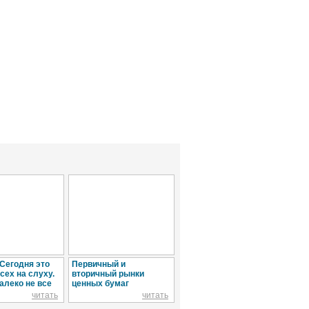
 Сегодня это
Первичный и
Патентная
Ипо
сех на слуху.
вторичный рынки
неизбежность для
или
алеко не все
ценных бумаг
малого бизнеса
читать
читать
читать