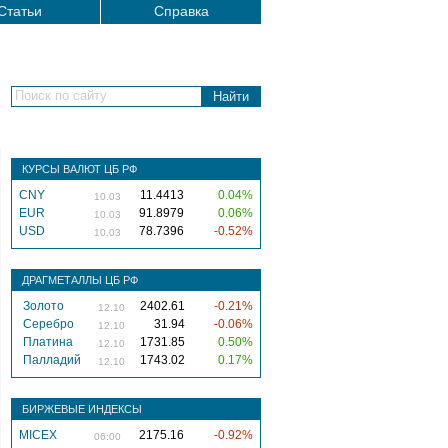
Статьи
Справка
Поиск по сайту
КУРСЫ ВАЛЮТ ЦБ РФ
CNY
11.4413
0.04%
10.03
EUR
91.8979
0.06%
10.03
USD
78.7396
-0.52%
10.03
ДРАГМЕТАЛЛЫ ЦБ РФ
Золото
2402.61
-0.21%
12.10
Серебро
31.94
-0.06%
12.10
Платина
1731.85
0.50%
12.10
Палладий
1743.02
0.17%
12.10
БИРЖЕВЫЕ ИНДЕКСЫ
MICEX
2175.16
-0.92%
06:00