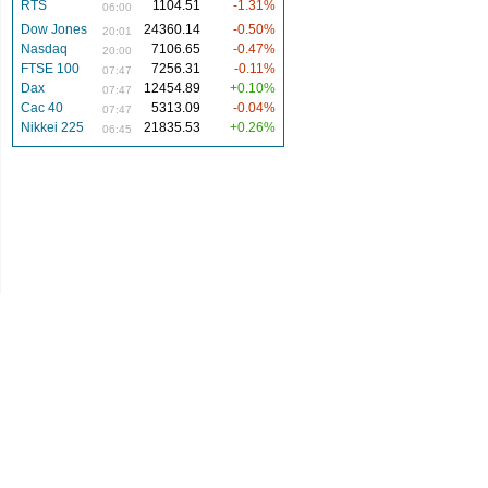
RTS
1104.51
-1.31%
06:00
Dow Jones
24360.14
-0.50%
20:01
Nasdaq
7106.65
-0.47%
20:00
FTSE 100
7256.31
-0.11%
07:47
Dax
12454.89
+0.10%
07:47
Cac 40
5313.09
-0.04%
07:47
Nikkei 225
21835.53
+0.26%
06:45