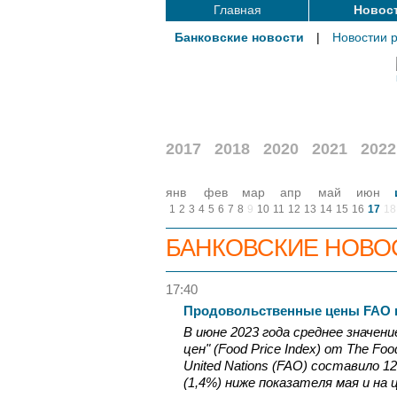
Главная
Новос
Банковские новости
|
Новостии 
2017
2018
2020
2021
2022
янв
фев
мар
апр
май
июн
1
2
3
4
5
6
7
8
9
10
11
12
13
14
15
16
17
18
БАНКОВСКИЕ НОВО
17:40
Продовольственные цены FAO 
В июне 2023 года среднее значен
цен" (Food Price Index) от The Food 
United Nations (FAO) составило 1
(1,4%) ниже показателя мая и на ц