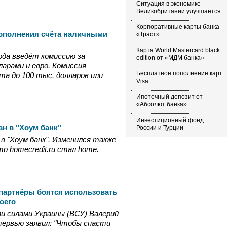
Ситуация в экономике
Великобритании улучшается
Корпоративные карты банка
 пополнения счёта наличными
«Траст»
Карта World Mastercard black
года введёт комиссию за
edition от «МДМ банка»
арами и евро. Комиссия
Бесплатное пополнение карт
та до 100 тыс. долларов или
Visa
Ипотечный депозит от
«Абсолют банка»
Инвестиционный фонд
ан в "Хоум банк"
России и Турции
 в "Хоум банк". Изменился также
о homecredit.ru стал home.
партнёры боятся использовать
оего
и силами Украины (ВСУ) Валерий
нтервью заявил: "Чтобы спасти