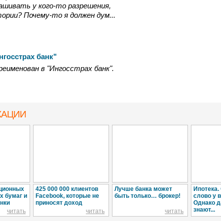
рашивать у кого-то разрешения,
ории? Почему-то я должен дум...
нгосстрах банк"
ереименован в "Ингосстрах банк".
КАЦИИ
ционных
425 000 000 клиентов
Лучше банка может
Ипотека.
х бумаг и
Facebook, которые не
быть только… брокер!
слово у в
нки
приносят доход
Однако д
знают...
читать
читать
читать