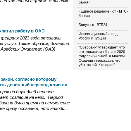
на ход войны в целом. Я бы даже
банка»
«Единое решение» от «МТС-
банка»
Бонусы от ВТБ24
кратил работу в ОАЭ
Инвестиционный фонд
с 6 февраля 2023 года отозваны
России и Турции
х услуг. Таким образом, дочерний
"Сбербанк" утверждает, что
х Арабских Эмиратах (ОАЭ)
его экосистема была в 2020
году прибыльной, а Максим
Осадчий утверждает, что
убыточной. Кто прав?
 закон, согласно которому
ить денежный перевод клиента
рок до двух дней перевод
ает согласие на него. "Период
данина было время на осмысление
е сразу осознает, что находи...