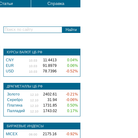
Статьи
Справка
Поиск по сайту
КУРСЫ ВАЛЮТ ЦБ РФ
CNY
11.4413
0.04%
10.03
EUR
91.8979
0.06%
10.03
USD
78.7396
-0.52%
10.03
ДРАГМЕТАЛЛЫ ЦБ РФ
Золото
2402.61
-0.21%
12.10
Серебро
31.94
-0.06%
12.10
Платина
1731.85
0.50%
12.10
Палладий
1743.02
0.17%
12.10
БИРЖЕВЫЕ ИНДЕКСЫ
MICEX
2175.16
-0.92%
06:00