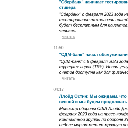
"Сбербанк" начинает тестирова
стикера
"Сбербанк" с февраля 2023 года
тестирование технологии платё
будет бесплатным для клиентов,
человек.
читать
11:50
"СДМ-банк" начал обслуживание
"СДМ-банк" с 9 февраля 2023 го
турецких лирах (TRY). Новая ус
счетов доступна как для физичес
читать
04:17
Ллойд Остин: Мы ожидаем, что 
весной и мы будем продолжать
Министр обороны США Ллойд Дж. Ос
февраля 2023 года на пресс-конф
Контактной группы по обороне У
неделе мир отметит мрачную вех