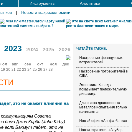
ти
Инструменты
Аналитика
рынков
|
Новости макроэкономики
Visa или MasterCard? Карту какой
Кто на свете всех богаче? Анализ
платежной системы выбрать?
роста благосостояния в мире.
2023
2024
2025
2026
ЧИТАЙТЕ ТАКЖЕ:
Настроение французских
потребителей
июл
авг
сен
окт
ноя
дек
19
20
21
22
23
24
25
26
27
28
Настроение потребителей в
США
СТИ
Экономика Канады
показывает положительную
динамику.
адет, это не окажет влияния на
Для рынка драгоценных
металлов испытания только
начинаются
 коммуникациям Совета
Новый офис «Альфа-банка»
о дома Джон Кирби (John Kirby)
аже если Бахмут падет, это не
Новая стратегия «Заубер