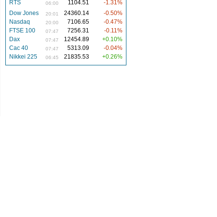
RTS
1104.51
-1.31%
06:00
Dow Jones
24360.14
-0.50%
20:01
Nasdaq
7106.65
-0.47%
20:00
FTSE 100
7256.31
-0.11%
07:47
Dax
12454.89
+0.10%
07:47
Cac 40
5313.09
-0.04%
07:47
Nikkei 225
21835.53
+0.26%
06:45