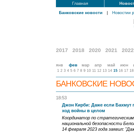
Главная
Новос
Банковские новости
|
Новостии 
2017
2018
2020
2021
2022
янв
фев
мар
апр
май
июн
1
2
3
4
5
6
7
8
9
10
11
12
13
14
15
16
17
18
БАНКОВСКИЕ НОВО
18:53
Джон Кирби: Даже если Бахмут п
ход войны в целом
Координатор по стратегическим
национальной безопасности Белог
14 февраля 2023 года заявил: "Д