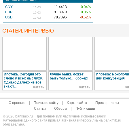
CNY
11.4413
0.04%
10.03
EUR
91.8979
0.06%
10.03
USD
78.7396
-0.52%
10.03
СТАТЬИ, ИНТЕРВЬЮ
Ипотека. Сегодня это
Лучше банка может
Ипотека: монопол
слово у всех на слуху.
быть только… брокер!
или конкуренция
Однако далеко не все
знают...
читать
читать
чи
О проекте
|
Поиск по сайту
|
Карта сайта
|
Пресс-релизы
|
Статьи
|
Обзоры
|
Публикации
© 2026 bankmib.ru | При полном или частичном использовании
материалов данного сайта прямая активная гиперссылка на bankmib.ru
обязательна.