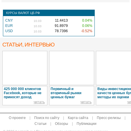
КУРСЫ ВАЛЮТ ЦБ РФ
CNY
11.4413
0.04%
10.03
EUR
91.8979
0.06%
10.03
USD
78.7396
-0.52%
10.03
СТАТЬИ, ИНТЕРВЬЮ
425 000 000 клиентов
Первичный и
Виды инвестицио
Facebook, которые не
вторичный рынки
качеств ценных бу
приносят доход
ценных бумаг
методы их оценки
читать
читать
чи
О проекте
|
Поиск по сайту
|
Карта сайта
|
Пресс-релизы
|
Статьи
|
Обзоры
|
Публикации