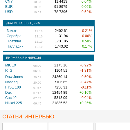
CNY
11.4413
0.04%
10.03
EUR
91.8979
0.06%
10.03
USD
78.7396
-0.52%
10.03
ДРАГМЕТАЛЛЫ ЦБ РФ
Золото
2402.61
-0.21%
12.10
Серебро
31.94
-0.06%
12.10
Платина
1731.85
0.50%
12.10
Палладий
1743.02
0.17%
12.10
БИРЖЕВЫЕ ИНДЕКСЫ
MICEX
2175.16
-0.92%
06:00
RTS
1104.51
-1.31%
06:00
Dow Jones
24360.14
-0.50%
20:01
Nasdaq
7106.65
-0.47%
20:00
FTSE 100
7256.31
-0.11%
07:47
Dax
12454.89
+0.10%
07:47
Cac 40
5313.09
-0.04%
07:47
Nikkei 225
21835.53
+0.26%
06:45
СТАТЬИ, ИНТЕРВЬЮ