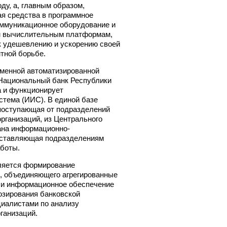
у, а, главным образом,
я средства в программное
оммуникационное оборудование и
ым вычислительным платформам,
 к удешевлению и ускорению своей
нтной борьбе.
менной автоматизированной
Национальный банк Республики
а и функционирует
стема (ИИС). В единой базе
поступающая от подразделений
организаций, из Центрального
ана информационно-
оставляющая подразделениям
аботы.
ляется формирование
, объединяющего агрегированные
 и информационное обеспечение
озирования банковской
циалистами по анализу
ганизаций.