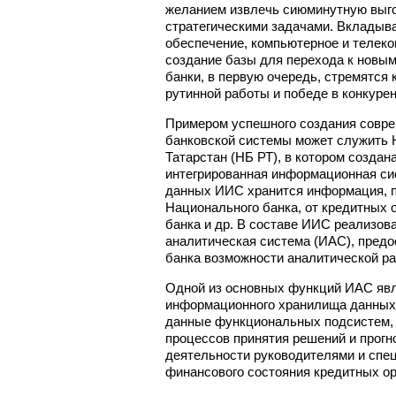
желанием извлечь сиюминутную выгод
стратегическими задачами. Вкладыва
обеспечение, компьютерное и телек
создание базы для перехода к нов
банки, в первую очередь, стремятся
рутинной работы и победе в конкуре
Примером успешного создания совре
банковской системы может служить 
Татарстан (НБ РТ), в котором создан
интегрированная информационная си
данных ИИС хранится информация, 
Национального банка, от кредитных 
банка и др. В составе ИИС реализов
аналитическая система (ИАС), пред
банка возможности аналитической р
Одной из основных функций ИАС яв
информационного хранилища данных
данные функциональных подсистем,
процессов принятия решений и прогн
деятельности руководителями и спе
финансового состояния кредитных ор