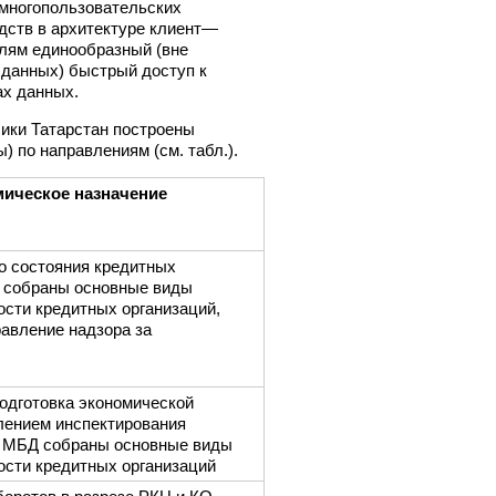
многопользовательских
дств в архитектуре клиент—
лям единообразный (вне
 данных) быстрый доступ к
х данных.
ики Татарстан построены
 по направлениям (см. табл.).
ическое назначение
о состояния кредитных
 собраны основные виды
ости кредитных организаций,
авление надзора за
одготовка экономической
ением инспектирования
В МБД собраны основные виды
ости кредитных организаций