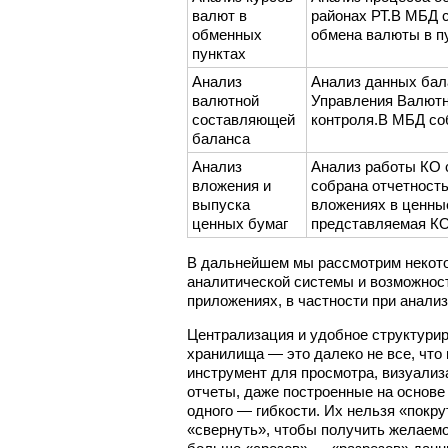
валют в
районах РТ.В МБД с
обменных
обмена валюты в п
пунктах
Анализ
Анализ данных бал
валютной
Управления Валютн
составляющей
контроля.В МБД с
баланса
Анализ
Анализ работы КО 
вложения и
собрана отчетность
выпуска
вложениях в ценные
ценных бумаг
представляемая КО
В дальнейшем мы рассмотрим некот
аналитической системы и возможност
приложениях, в частности при анализ
Централизация и удобное структури
хранилища — это далеко не все, что
инструмент для просмотра, визуали
отчеты, даже построенные на основ
одного — гибкости. Их нельзя «покру
«свернуть», чтобы получить желаем