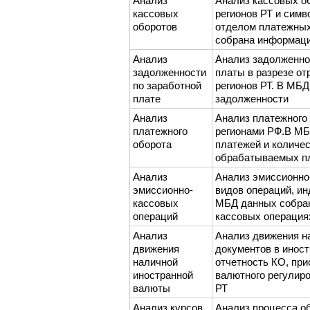
Анализ
Анализ кассовых об
кассовых
регионов РТ и симв
оборотов
отделом платежных
собрана информаци
Анализ
Анализ задолженно
задолженности
платы в разрезе от
по заработной
регионов РТ. В МБ
плате
задолженности
Анализ
Анализ платежного о
платежного
регионами РФ.В МБ
оборота
платежей и количе
обрабатываемых пл
Анализ
Анализ эмиссионно
эмиссионно-
видов операций, и
кассовых
МБД данных собран
операций
кассовых операция
Анализ
Анализ движения н
движения
документов в инос
наличной
отчетность КО, пр
иностранной
валютного регулир
валюты
РТ
Анализ курсов
Анализ процесса о