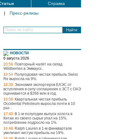
Статьи
Справка
|
Пресс-релизы
Поиск по сайту
НОВОСТИ
6 августа 2026
20:56
Повторный налёт на склад
Wildberries в Эммаусс
.
18:54
Полугодовая чистая прибыль Swiss
Re выросла на 9%
.
18:30
Экономия экспортеров ЕАЭС от
вступления в силу соглашения о ЗСТ с ОАЭ
оценивается в $266 млн в год
.
18:08
Квартальная чистая прибыль
Occidental Petroleum выросла почти в 10
раз
.
17:40
В 1-м полугодии выпуск золота в
Китае из своего сырья упал на 15%,
потребление подросло на 1%
.
16:48
Ralph Lauren в 1-м финквартале
увеличил чистую прибыль на 19%
.
16:48
Ralph Lauren в I финквартале