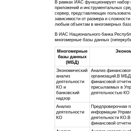
В рамках ИАС функционирует набор 
приложений и инструментальных сре
сервер, представляющих пользовате
зависимости от размера и сложности
любым объектам в многомерных база
В ИАС Национального банка Республ
многомерные базы данных (гиперкубы)
Многомерные
Эконом
базы данных
(МБД)
Экономический
Анализ финансовог
анализ
организаций.В МБД
деятельности
финансовой отчетн
КО и
присылаемых в Упр
банковский
деятельностью КО
надзор
Анализ
Предпроверочная п
деятельности
информации Управл
КО
деятельности КО.
финансовой отчетн