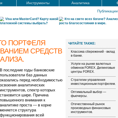
ти
Инструменты
Аналитика
Публикации
Visa или MasterCard? Карту какой
Кто на свете всех богаче? Анализ
платежной системы выбрать?
роста благосостояния в мире.
ГО ПОРТФЕЛЯ
ЧИТАЙТЕ ТАКЖЕ:
ОВАНИЕМ СРЕДСТВ
Классика сбережений - вклад
в банке.
АЛИЗА.
Услуги на рынке валютных
обменов FOREX. Дилинговые
В последние годы банковские
центры FOREX.
пользователи баз данных
оказались перед необходимостью
Стратегии управления
инвестиционным портфелем.
освоения аналитических
инструментов, спектр которых
Оптимальный выбор —
становится шире. Причина
фьючерсы.
повышенного внимания к
Отечественный рынок
аналитике проста — в корне
производных финансовых
меняется структура
инструментов.
функционирования всей