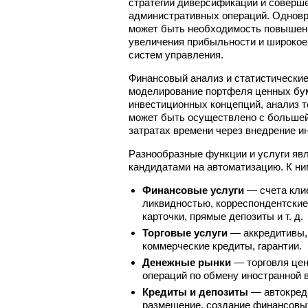
стратегий диверсификации и соверш
административных операций. Одновр
может быть необходимость повышен
увеличения прибыльности и широкое
систем управления.
Финансовый анализ и статистически
моделирование портфеля ценных бу
инвестиционных концепций, анализ те
может быть осуществлено с больше
затратах времени через внедрение 
Разнообразные функции и услуги яв
кандидатами на автоматизацию. К ни
Финансовые услуги
— счета клие
ликвидностью, корреспондентские
карточки, прямые депозиты и т. д.
Торговые услуги
— аккредитивы, 
коммерческие кредиты, гарантии.
Денежные рынки
— торговля цен
операций по обмену иностранной 
Кредиты и депозиты
— автокреди
размещение, создание финансовы