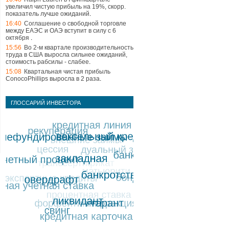
увеличил чистую прибыль на 19%, скорр.
показатель лучше ожиданий
.
16:40
Соглашение о свободной торговле
между ЕАЭС и ОАЭ вступит в силу с 6
октября
.
15:56
Во 2-м квартале производительность
труда в США выросла сильнее ожиданий,
стоимость рабсилы - слабее
.
15:08
Квартальная чистая прибыль
ConocoPhillips выросла в 2 раза
.
ГЛОССАРИЙ ИНВЕСТОРА