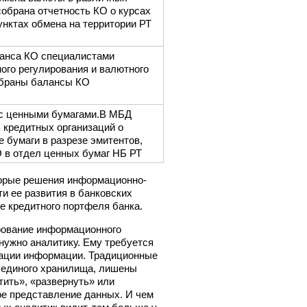
обрана отчетность КО о курсах
унктах обмена на территории РТ
анса КО специалистами
ого регулирования и валютного
обраны балансы КО
с ценными бумагами.В МБД
 кредитных организаций о
 бумаги в разрезе эмитентов,
 в отдел ценных бумаг НБ РТ
орые решения информационно-
и ее развития в банковских
е кредитного портфеля банка.
рование информационного
 нужно аналитику. Ему требуется
зации информации. Традиционные
е единого хранилища, лишены
тить», «развернуть» или
ое представление данных. И чем