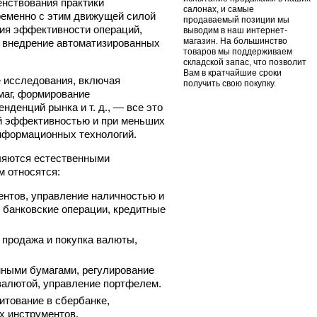
енствования практики
салонах, и самые
еменно с этим движущей силой
продаваемый позиции мы
ия эффективности операций,
выводим в наш интернет-
магазин. На большинство
 внедрение автоматизированных
товаров мы поддерживаем
складской запас, что позволит
Вам в кратчайшие сроки
е исследования, включая
получить свою покупку.
маг, формирование
нденций рынка и т. д., — все это
й эффективностью и при меньших
информационных технологий.
ляются естественными
м относятся:
нтов, управление наличностью и
 банковские операции, кредитные
продажа и покупка валюты,
ными бумагами, регулирование
валютой, управление портфелем.
тование в сбербанке,
х инструментов.