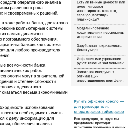
средств оперативного анализа
Есть ли вечные ценности или
имеет ли смысл
иком различного рода
инвестировать в золото,
х и своевременных решений.
серебро, платину и
платиноиды?
 в ходе работы банка, достаточно
нковские компьютерные системы
Модели ипотечного
кредитования и перспективы
й из самых динамично
их применения.
о программного обеспечения.
маркетинга банковская система
Зарубежная недвижимость.
ек» для любого производителя
Домик у моря.
ения.
Инфляция или укрепление
рубля: какое из зол меньше?
ые возможности банка
аналитических работ.
Золото как инструмент
ехнологии могут в значительной
оптимизации
инвестиционного портфеля.
дрения и степени сложности
условиях адекватного
т оказаться весьма экономичными
Купить офисное кресло —
для руководителя,
обходимость использования
операторское, геймерское
относится необходимость иметь
ся к делу информацию для
Вся продукция, которую мы
ания, облегчения анализа
предлагаем, проходит
испытание продажами в наших