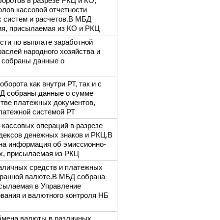
оротов в разрезе РКЦ и КО,
олов кассовой отчетности
 систем и расчетов.В МБД
я, присылаемая из КО и РКЦ
сти по выплате заработной
раслей народного хозяйства и
Д собраны данные о
борота как внутри РТ, так и с
Д собраны данные о сумме
стве платежных документов,
атежной системой РТ
-кассовых операций в разрезе
ндексов денежных знаков и РКЦ.В
а информация об эмиссионно-
х, присылаемая из РКЦ
аличных средств и платежных
транной валюте.В МБД собрана
исылаемая в Управление
ования и валютного контроля НБ
бмена валюты в различных