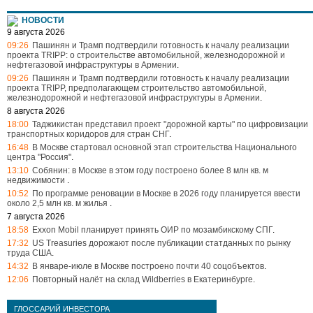
НОВОСТИ
9 августа 2026
09:26
Пашинян и Трамп подтвердили готовность к началу реализации
проекта TRIPP: о строительстве автомобильной, железнодорожной и
нефтегазовой инфраструктуры в Армении
.
09:26
Пашинян и Трамп подтвердили готовность к началу реализации
проекта TRIPP, предполагающем строительство автомобильной,
железнодорожной и нефтегазовой инфраструктуры в Армении
.
8 августа 2026
18:00
Таджикистан представил проект "дорожной карты" по цифровизации
транспортных коридоров для стран СНГ
.
16:48
В Москве стартовал основной этап строительства Национального
центра "Россия"
.
13:10
Собянин: в Москве в этом году построено более 8 млн кв. м
недвижимости
.
10:52
По программе реновации в Москве в 2026 году планируется ввести
около 2,5 млн кв. м жилья
.
7 августа 2026
18:58
Exxon Mobil планирует принять ОИР по мозамбикскому СПГ
.
17:32
US Treasuries дорожают после публикации статданных по рынку
труда США
.
14:32
В январе-июле в Москве построено почти 40 соцобъектов
.
12:06
Повторный налёт на склад Wildberries в Екатеринбурге
.
ГЛОССАРИЙ ИНВЕСТОРА