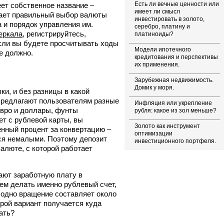
Есть ли вечные ценности или
ет собственное название –
имеет ли смысл
гает правильный выбор валюты
инвестировать в золото,
 и порядок управления им.
серебро, платину и
еркала
, регистрируйтесь,
платиноиды?
Если вы будете просчитывать ходы
Модели ипотечного
е должно.
кредитования и перспективы
их применения.
Зарубежная недвижимость.
Домик у моря.
ки, и без разницы в какой
 предлагают пользователям разные
Инфляция или укрепление
евро и доллары, фунты
рубля: какое из зол меньше?
ет с рублевой карты, вы
Золото как инструмент
нный процент за конвертацию –
оптимизации
ся немалыми. Поэтому депозит
инвестиционного портфеля.
алюте, с которой работает
ают заработную плату в
ем делать именно рублевый счет,
 одно вращение составляет около
орой вариант получается куда
ать?