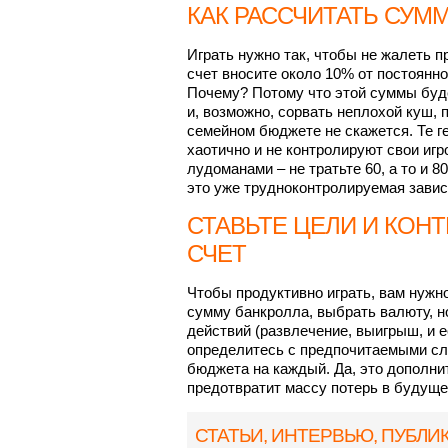
КАК РАССЧИТАТЬ СУМ
Играть нужно так, чтобы не жалеть п
счет вносите около 10% от постоянно
Почему? Потому что этой суммы буд
и, возможно, сорвать неплохой куш, п
семейном бюджете не скажется. Те г
хаотично и не контролируют свои игр
лудоманами – не тратьте 60, а то и 8
это уже трудноконтролируемая завис
СТАВЬТЕ ЦЕЛИ И КОН
СЧЕТ
Чтобы продуктивно играть, вам нужн
сумму банкролла, выбрать валюту, н
действий (развлечение, выигрыш, и ес
определитесь с предпочитаемыми сл
бюджета на каждый. Да, это дополнит
предотвратит массу потерь в будуще
СТАТЬИ, ИНТЕРВЬЮ
, ПУБЛИ