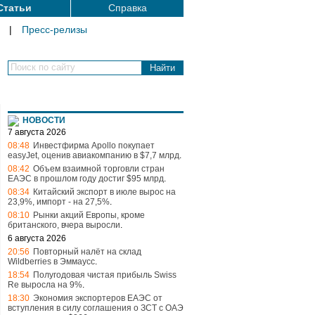
Статьи
Справка
|
Пресс-релизы
Поиск по сайту
НОВОСТИ
7 августа 2026
08:48
Инвестфирма Apollo покупает
easyJet, оценив авиакомпанию в $7,7 млрд
.
08:42
Объем взаимной торговли стран
ЕАЭС в прошлом году достиг $95 млрд
.
08:34
Китайский экспорт в июле вырос на
23,9%, импорт - на 27,5%
.
08:10
Рынки акций Европы, кроме
британского, вчера выросли
.
6 августа 2026
20:56
Повторный налёт на склад
Wildberries в Эммаусс
.
18:54
Полугодовая чистая прибыль Swiss
Re выросла на 9%
.
18:30
Экономия экспортеров ЕАЭС от
вступления в силу соглашения о ЗСТ с ОАЭ