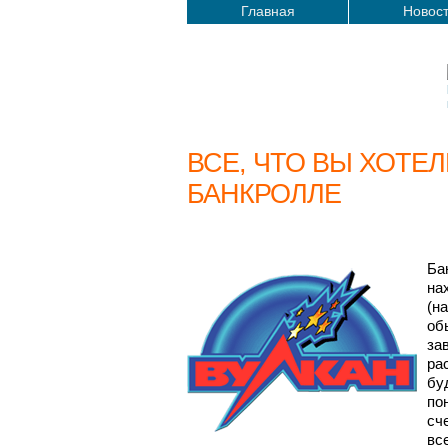
Главная
Новос
ВСЕ, ЧТО ВЫ ХОТЕЛ
БАНКРОЛЛЕ
Ба
на
(на
об
за
ра
бу
по
сч
вс