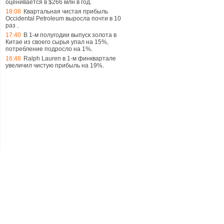
оценивается в $266 млн в год
.
18:08
Квартальная чистая прибыль
Occidental Petroleum выросла почти в 10
раз
.
17:40
В 1-м полугодии выпуск золота в
Китае из своего сырья упал на 15%,
потребление подросло на 1%
.
16:48
Ralph Lauren в 1-м финквартале
увеличил чистую прибыль на 19%
.