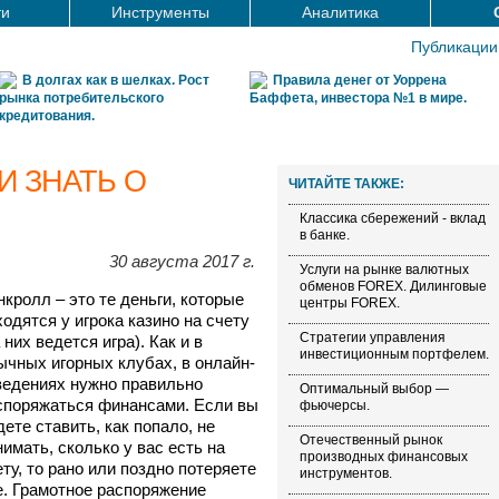
ти
Инструменты
Аналитика
Публикации
В долгах как в шелках. Рост
Правила денег от Уоррена
рынка потребительского
Баффета, инвестора №1 в мире.
кредитования.
И ЗНАТЬ О
ЧИТАЙТЕ ТАКЖЕ:
Классика сбережений - вклад
в банке.
30 августа 2017 г.
Услуги на рынке валютных
обменов FOREX. Дилинговые
нкролл – это те деньги, которые
центры FOREX.
ходятся у игрока казино на счету
Стратегии управления
 них ведется игра). Как и в
инвестиционным портфелем.
ычных игорных клубах, в онлайн-
ведениях нужно правильно
Оптимальный выбор —
споряжаться финансами. Если вы
фьючерсы.
дете ставить, как попало, не
Отечественный рынок
нимать, сколько у вас есть на
производных финансовых
ету, то рано или поздно потеряете
инструментов.
е. Грамотное распоряжение