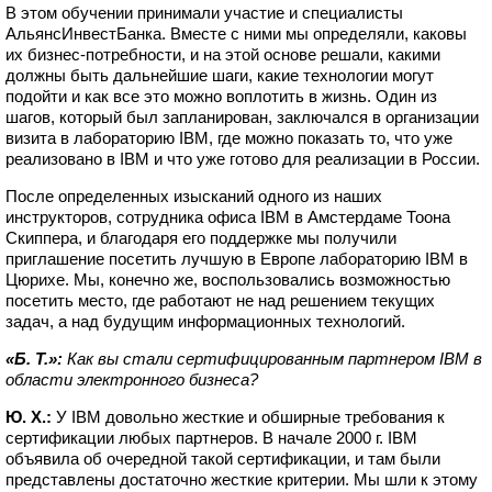
В этом обучении принимали участие и специалисты
АльянсИнвестБанка. Вместе с ними мы определяли, каковы
их бизнес-потребности, и на этой основе решали, какими
должны быть дальнейшие шаги, какие технологии могут
подойти и как все это можно воплотить в жизнь. Один из
шагов, который был запланирован, заключался в организации
визита в лабораторию IBM, где можно показать то, что уже
реализовано в IBM и что уже готово для реализации в России.
После определенных изысканий одного из наших
инструкторов, сотрудника офиса IBM в Амстердаме Тоона
Скиппера, и благодаря его поддержке мы получили
приглашение посетить лучшую в Европе лабораторию IBM в
Цюрихе. Мы, конечно же, воспользовались возможностью
посетить место, где работают не над решением текущих
задач, а над будущим информационных технологий.
«Б. Т.»:
Как вы стали сертифицированным партнером IBM в
области электронного бизнеса?
Ю. Х.:
У IBM довольно жесткие и обширные требования к
сертификации любых партнеров. В начале 2000 г. IBM
объявила об очередной такой сертификации, и там были
представлены достаточно жесткие критерии. Мы шли к этому