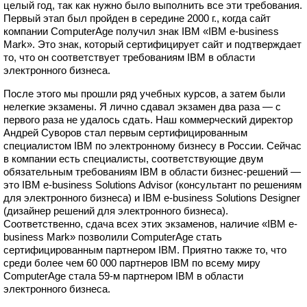
целый год, так как нужно было выполнить все эти требования.
Первый этап был пройден в середине 2000 г., когда сайт
компании ComputerAge получил знак IBM «IBM e-business
Mark». Это знак, который сертифицирует сайт и подтверждает
то, что он соответствует требованиям IBM в области
электронного бизнеса.
После этого мы прошли ряд учебных курсов, а затем были
нелегкие экзамены. Я лично сдавал экзамен два раза — с
первого раза не удалось сдать. Наш коммерческий директор
Андрей Суворов стал первым сертифицированным
специалистом IBM по электронному бизнесу в России. Сейчас
в компании есть специалисты, соответствующие двум
обязательным требованиям IBM в области бизнес-решений —
это IBM e-business Solutions Advisor (консультант по решениям
для электронного бизнеса) и IBM e-business Solutions Designer
(дизайнер решений для электронного бизнеса).
Соответственно, сдача всех этих экзаменов, наличие «IBM e-
business Mark» позволили ComputerAge стать
сертифицированным партнером IBM. Приятно также то, что
среди более чем 60 000 партнеров IBM по всему миру
ComputerAge стала 59-м партнером IBM в области
электронного бизнеса.