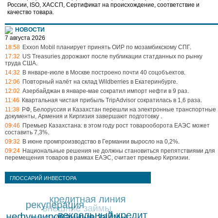
России, ISO, ХАССП, Сертификат на происхождение, соответствие и
качество товара.
НОВОСТИ
7 августа 2026
18:58
Exxon Mobil планирует принять ОИР по мозамбикскому СПГ
.
17:32
US Treasuries дорожают после публикации статданных по рынку
труда США
.
14:32
В январе-июле в Москве построено почти 40 соцобъектов
.
12:06
Повторный налёт на склад Wildberries в Екатеринбурге
.
12:02
Азербайджан в январе-мае сократил импорт нефти в 9 раз
.
11:46
Квартальная чистая прибыль TripAdvisor сократилась в 1,6 раза
.
11:38
РФ, Белоруссия и Казахстан перешли на электронные транспортные
документы, Армения и Киргизия завершают подготовку
.
09:46
Премьер Казахстана: в этом году рост товарооборота ЕАЭС может
составить 7,3%
.
09:32
В июне промпроизводство в Германии выросло на 0,2%
.
09:24
Национальные решения не должны становиться препятствиями для
перемещения товаров в рамках ЕАЭС, считает премьер Киргизии
.
ГЛОССАРИЙ ИНВЕСТОРА