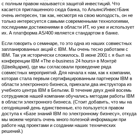
с полным правом называется защитой инвестиций. Что
касается приглашенного сюда банка, то АльянсИнвестБанк
очень интересен, так как, несмотря на свою молодость, он не
только интересуется самыми современными технологиями,
последними достижениями в области ИТ, но уже и использует
их. А платформа AS/400 является стандартом в банке.
Если говорить о семинаре, то это одна из наших совместных
запланированных акций с IBM. Мы очень тесно работаем с
IBM. Так уж исторически сложилось. В июне 2001 г. я был на
конференции IBM «The e-business 24 hours» в Монтрё
(Швейцария), где мы согласовали проведение ряда
совместных мероприятий. Для начала к нам, как к компании,
которая стала первым сертифицированным партнером IBM в
области электронного бизнеса, приехали два инструктора из
учебного центра IBM в Бельгии. В течение двух дней восемь
сотрудников нашей компании обучались методам работы IBM
в области электронного бизнеса. (Стоит добавить, что мы на
сегодняшний день единственные, кто пользуется правом
доступа к «Базе знаний IBM по электронному бизнесу», откуда
мы можем черпать очень много полезной информации при
работе над проектами и создании наших технических
решений.)