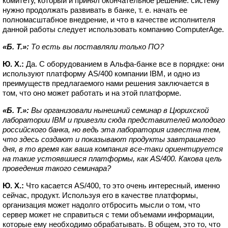
комитету, который и принял окончательное решение: систему
нужно продолжать развивать в банке, т. е. начать ее
полномасштабное внедрение, и что в качестве исполнителя
данной работы следует использовать компанию ComputerAge.
«Б. Т.»:
То есть вы поставляли только ПО?
Ю. Х.:
Да. С оборудованием в Альфа-банке все в порядке: они
используют платформу АS/400 компании IBM, и одно из
преимуществ предлагаемого нами решения заключается в
том, что оно может работать и на этой платформе.
«Б. Т.»:
Вы организовали нынешний семинар в Цюрихской
лаборатории IBM и привезли сюда представителей молодого
российского банка, но ведь эта лаборатория известна тем,
что здесь создают и показывают продукты завтрашнего
дня, в то время как ваша компания все-таки ориентируется
на такие устоявшиеся платформы, как AS/400. Какова цель
проведения такого семинара?
Ю. Х.:
Что касается AS/400, то это очень интересный, именно
сейчас, продукт. Используя его в качестве платформы,
организация может надолго отбросить мысли о том, что
сервер может не справиться с теми объемами информации,
которые ему необходимо обрабатывать. В общем, это то, что