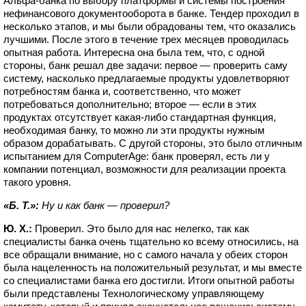
Альфа-банка по выбору платформы и системы построения
нефинансового документооборота в банке. Тендер проходил в
несколько этапов, и мы были обрадованы тем, что оказались
лучшими. После этого в течение трех месяцев проводилась
опытная работа. Интересна она была тем, что, с одной
стороны, банк решал две задачи: первое — проверить саму
систему, насколько предлагаемые продукты удовлетворяют
потребностям банка и, соответственно, что может
потребоваться дополнительно; второе — если в этих
продуктах отсутствует какая-либо стандартная функция,
необходимая банку, то можно ли эти продукты нужным
образом дорабатывать. С другой стороны, это было отличным
испытанием для ComputerAge: банк проверял, есть ли у
компании потенциал, возможности для реализации проекта
такого уровня.
«Б. Т.»:
Ну и как банк — проверил?
Ю. Х.:
Проверил. Это было для нас нелегко, так как
специалисты банка очень тщательно ко всему относились, на
все обращали внимание, но с самого начала у обеих сторон
была нацеленность на положительный результат, и мы вместе
со специалистами банка его достигли. Итоги опытной работы
были представлены Технологическому управляющему