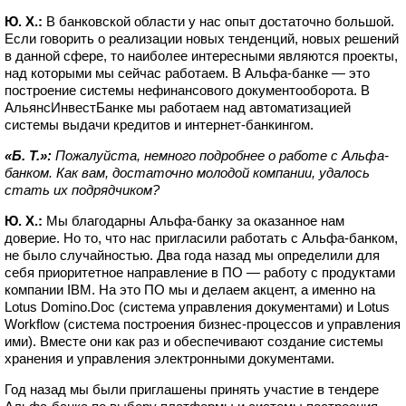
Ю. Х.:
В банковской области у нас опыт достаточно большой.
Если говорить о реализации новых тенденций, новых решений
в данной сфере, то наиболее интересными являются проекты,
над которыми мы сейчас работаем. В Альфа-банке — это
построение системы нефинансового документооборота. В
АльянсИнвестБанке мы работаем над автоматизацией
системы выдачи кредитов и интернет-банкингом.
«Б. Т.»:
Пожалуйста, немного подробнее о работе с Альфа-
банком. Как вам, достаточно молодой компании, удалось
стать их подрядчиком?
Ю. Х.:
Мы благодарны Альфа-банку за оказанное нам
доверие. Но то, что нас пригласили работать с Альфа-банком,
не было случайностью. Два года назад мы определили для
себя приоритетное направление в ПО — работу с продуктами
компании IBM. На это ПО мы и делаем акцент, а именно на
Lotus Domino.Doc (система управления документами) и Lotus
Workflow (система построения бизнес-процессов и управления
ими). Вместе они как раз и обеспечивают создание системы
хранения и управления электронными документами.
Год назад мы были приглашены принять участие в тендере